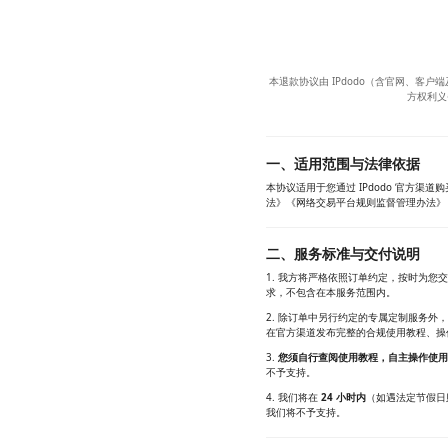
本退款协议由 IPdodo（含官网、客户端
方权利义
一、适用范围与法律依据
本协议适用于您通过 IPdodo 官方
法》《网络交易平台规则监督管理办法》
二、服务标准与交付说明
1. 我方将严格依照订单约定，按时为
求，不包含在本服务范围内。
2. 除订单中另行约定的专属定制服务外
在官方渠道发布完整的合规使用教程、操
3.
您须自行查阅使用教程，自主操作使用
不予支持。
4. 我们将在
24 小时内
（如遇法定节假日
我们将不予支持。