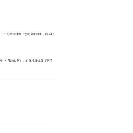
面、不可撤销地终止您的全部服务，所有已
播 IP 与原生 IP）、所在地理位置（非精