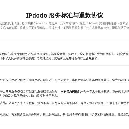
IPdodo 服务标准与退款协议
及授权代理渠道，以下统称"IPdodo"）与用户（以下简称"您"）就购买 IPdodo 跨境网络服务（含
务的核心依据。您通过页面勾选确认、完成支付、实际使用服务等任一方式接受本协议，即视为认可
渠道购买的全部跨境网络服务产品及增值服务，涵盖按套餐、按时长、按定制需求计费的各类服务。制定依
《中华人民共和国电信条例》等法律法规，兼顾跨境服务特性与行业合规要求。
您交付对应的产品及服务，确保产品功能正常、可合规使用，满足产品介绍的基础使用需求，恪守标准服
，平台常规服务仅包含产品交付及基础售后保障，
不承诺免费提供
一对一专人手把手教学、额外技术调
作指南及常见问题解答，助力您顺利使用产品。
产品。
若因个人未查看教程、操作不当、自身设备或网络问题，导致无法正常使用，不属于平台服务
则顺延）响应您的售后服务请求。非因服务质量、功能故障等客观问题，仅以客服响应速度、答疑频次