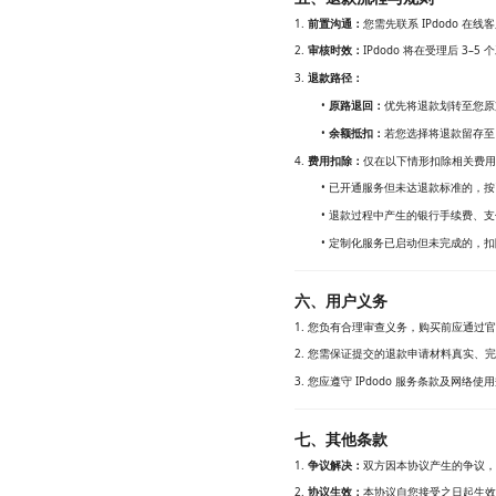
1.
前置沟通：
您需先联系 IPdodo 
2.
审核时效：
IPdodo 将在受理后 3
3.
退款路径：
•
原路退回：
优先将退款划转至您原
•
余额抵扣：
若您选择将退款留存至 
4.
费用扣除：
仅在以下情形扣除相关费用
• 已开通服务但未达退款标准的，
• 退款过程中产生的银行手续费、
• 定制化服务已启动但未完成的，
六、用户义务
1. 您负有合理审查义务，购买前应通
2. 您需保证提交的退款申请材料真实
3. 您应遵守 IPdodo 服务条款及
七、其他条款
1.
争议解决：
双方因本协议产生的争议，
2.
协议生效：
本协议自您接受之日起生效