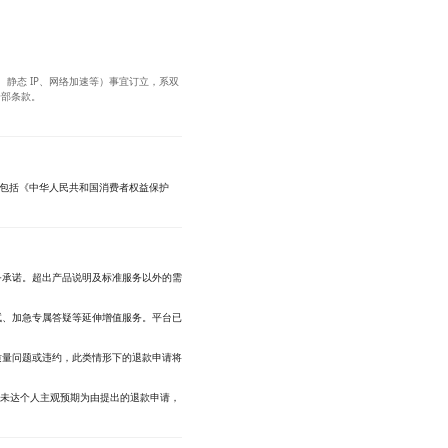
专线、静态 IP、网络加速等）事宜订立，系双
全部条款。
据包括《中华人民共和国消费者权益保护
务承诺。超出产品说明及标准服务以外的需
试、加急专属答疑等延伸增值服务。平台已
质量问题或违约，此类情形下的退款申请将
未达个人主观预期为由提出的退款申请，