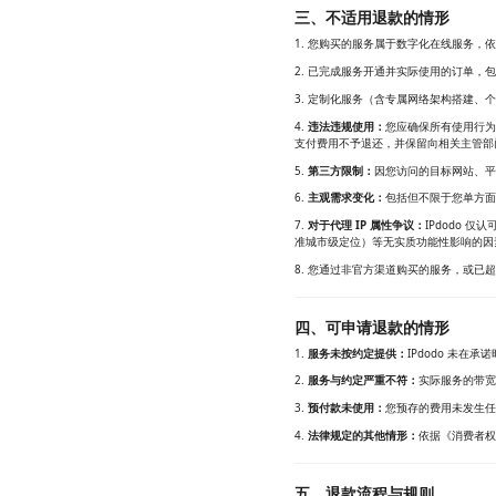
三、不适用退款的情形
1. 您购买的服务属于数字化在线服务
2. 已完成服务开通并实际使用的订单，
3. 定制化服务（含专属网络架构搭建
4.
违法违规使用：
您应确保所有使用行为
支付费用不予退还，并保留向相关主管部
5.
第三方限制：
因您访问的目标网站、平
6.
主观需求变化：
包括但不限于您单方面
7.
对于代理 IP 属性争议：
IPdodo 
准城市级定位）等无实质功能性影响的因
8. 您通过非官方渠道购买的服务，或已
四、可申请退款的情形
1.
服务未按约定提供：
IPdodo 未在
2.
服务与约定严重不符：
实际服务的带宽
3.
预付款未使用：
您预存的费用未发生任
4.
法律规定的其他情形：
依据《消费者权
五、退款流程与规则