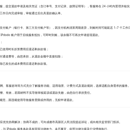
在线客服，提交退款申请及相关凭证（含订单号、支付记录、故障证明等），客服将在 24 小时内受理并核实
–5 个工作日内完成审核，审核通过后出具退款确认单。
支付账户（银行卡、第三方支付账户等），因支付机构清算周期差异，到账时间可能延迟 1–7 个工作
IPdodo 账户用于后续服务抵扣，可即时到账，该余额不可再次申请提现退款。
：
按已使用时长折算费用后退还剩余款项；
支付通道费等，由您承担，从退款金额中直接扣除；
扣除已发生的成本费用后退还剩余款项。
过官网、客服咨询等方式充分了解服务功能、适用场景、计费方式及退款规则，选择适配自身需求的服务
、完整、有效，若因材料不实导致审核延误或退款失败，由您自行承担责任。
网络使用规范，因违规使用导致服务受限或停用的，无权申请退款。
应优先协商解决；协商不成的，可向成都市高新区人民法院提起诉讼，或向相关监管部门投诉。
，与 IPdodo 服务条款具有同等法律效力。未尽事宜，依照法律法规及行业惯例执行。