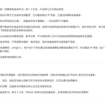
，依据《消费者权益保护法》第二十五条，不适用七日无理由退货。
包括但不限于已生效的专线配置、已分配的静态 IP 资源、已激活的网络加速服务。
、个性化带宽优化方案），因服务具有专属属性，一经启动即不可撤销。
遵守服务所在地及您所在地的法律法规。如我方发现并核实您有任何违规行为，我方有权立即、单方
门举报及追究您法律责任的权利。
台自身的访问规则变更、账号封禁、IP 封锁等第三方行为导致的使用受限或效果未达预期。
改变用途、不再需要本服务、购买错误、或对连接速度等主观体验不满意。
仅认可检测网站：ping0.cc。用户自行下单后通过其他检测网站判断资源属性不符：对分配的 IP 类型（如广
素不满意。
超出服务有效期的订单。
承诺时限内开通服务，或开通后存在持续性功能故障，经技术排查确认系 IPdodo 责任且无法修复。
、延迟、稳定性等核心指标与官方承诺存在显著差异，且无法通过协商解决。
何消费，且服务未开通或已终止且无任何使用记录。
益保护法》第五十三条，IPdodo 未按约定提供服务的，应退回预付款并承担合理费用。